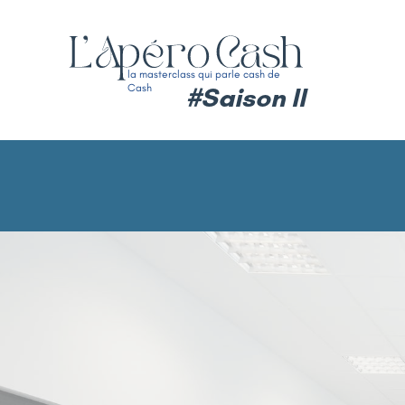
la masterclass qui parle cash de
Cash
#Saison II