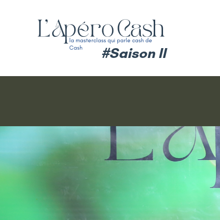
la masterclass qui parle cash de
Cash
#Saison II