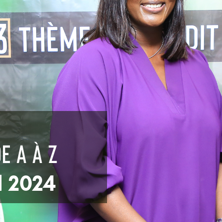
e a à z
l 2024