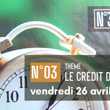
Thème :
N°03
Le crédit d
vendredi 26 avri