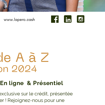
www.lapero.cash
de A à Z
son 2024
 En ligne
& Présentiel
xclusive sur le crédit, présentée
ier ! Rejoignez-nous pour une